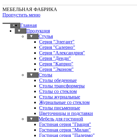
МЕБЕЛЬНАЯ ФАБРИКА
Пропустить меню
Главная
×
Продукция
▼
Стулья
▼
Серия "Элегант"
Серия "Салерно"
Серия "Александрия"
Серия "Денди"
Серия "Каприо"
Серия "Эконом"
Столы
▼
Столы обеденные
Столы трансформеры
Столы со стеклом
Столы журнальные
Журнальные со стеклом
Столы письменные
Цветочницы и подставки
Мебель для гостиной
▼
Гостиная серия "Грация"
Гостиная серия "Милан"
Гостиная серия "Палермо"