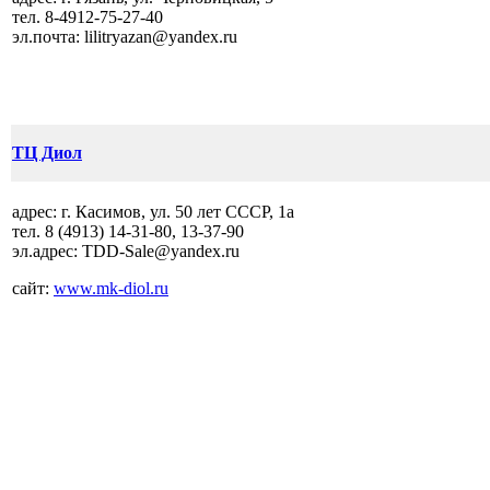
тел.
8-4912-75-27-40
эл.почта:
lilitryazan@yandex.ru
ТЦ Диол
адрес: г. Касимов, ул. 50 лет СССР, 1а
тел.
8
(4913)
1
4-31-80
,
1
3-37-90
эл.адрес:
TDD-Sale@yandex.ru
сайт:
www.mk-diol.ru