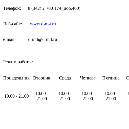
Телефон:
8 (342) 2-700-174
(доб.400)
Веб-сайт:
www.d-m-t.ru
e-mail
:
d-m-t@d-m-t.ru
Режим работы:
Понедельник
Вторник
Среда
Четверг
Пятница
С
10
.00
-
10
.00
-
10
.00
-
10
.00
-
10
.00
-
21
.00
21
.00
21
.00
21
.00
21
.00