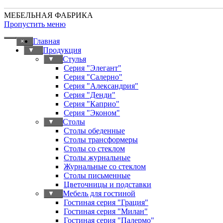
МЕБЕЛЬНАЯ ФАБРИКА
Пропустить меню
Главная
×
Продукция
▼
Стулья
▼
Серия "Элегант"
Серия "Салерно"
Серия "Александрия"
Серия "Денди"
Серия "Каприо"
Серия "Эконом"
Столы
▼
Столы обеденные
Столы трансформеры
Столы со стеклом
Столы журнальные
Журнальные со стеклом
Столы письменные
Цветочницы и подставки
Мебель для гостиной
▼
Гостиная серия "Грация"
Гостиная серия "Милан"
Гостиная серия "Палермо"